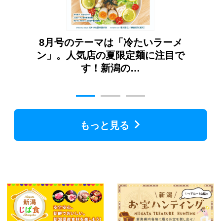
ガイ
8月号のテーマは「冷たいラーメ
7
番新
ン」。人気店の夏限定麺に注目で
こ
す！新潟の…
もっと見る