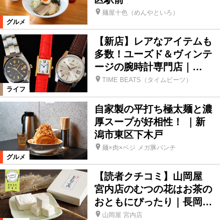
麺屋十色（めんやといろ）
グルメ
【新店】レアなアイテムも
多数！ユーズド＆ヴィンテ
ージの腕時計専門店｜…
TIME BEATS（タイムビーツ）
ライフ
自家製の平打ち極太麺と濃
厚スープが好相性！ ｜新
潟市東区下木戸
麺×肉×ベジ メガ豚パンチ
グルメ
【読者クチコミ】山岡屋
宮内店のむつの花はお茶の
おともにぴったり｜長岡…
山岡屋 宮内店