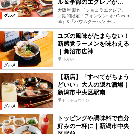
ル＆季節のエクレアが…
大阪屋 新作『ショコラエクレア』
／期間限定『フォンダン･オ･Cacao
グルメ
65』&『バウムクーヘン チ...
ユズの風味がたまらない！
新感覚ラーメンを味わえる
｜魚沼市広神
小麦や
グルメ
【新店】「すべてがちょう
どいい」大人の隠れ酒場｜
新潟市中央区駅南
セッチュウアン
グルメ
トッピングや調味料で自分
好みの一杯に｜新潟市中央
区駅前