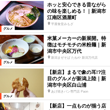
ホッと安心できる昔ながら
の味を楽しめる！｜新潟市
江南区酒屋町
平屋食堂みもざ
グルメ
米菓メーカーの新展開。特
徴はモチモチの米粉麺｜新
潟市中央区万代
新潟まぜそば たねや 新潟万代店
グルメ
【新店】まるで象の耳!?注
目のグルメが新潟上陸｜新
潟市中央区白山浦
あげ焼きパン専門店 Paon
グルメ
【新店】一点ものが揃う店