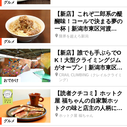
グルメ
【新店】これぞ二郎系の醍
醐味！コールで決まる夢の
一杯｜新潟市東区河渡…
限界を超えろ新潟
グルメ
【新店】誰でも手ぶらでO
K！大型クライミングジム
がオープン｜新潟市東区…
CRAIL CLIMBING（クレイルクライミ
ング）
おでかけ
【読者クチコミ】ホットク
屋 福ちゃんの自家製ホッ
トクの味と店主の人柄に…
ホットク屋 福ちゃん
グルメ