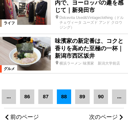
内で、ヨーロッパの趣を感
じて｜新発田市
Dolcevita Used&Vintageclothing（ドル
チェヴィータ ユーズド アンド クロウ
ライフ
ジング）
味濱家の新定番は、コクと
香りを高めた至極の一杯｜
新潟市西区坂井
横浜ラーメン 味濱家 新潟大学前店
グルメ
...
86
87
88
89
90
...
前のページ
次のページ