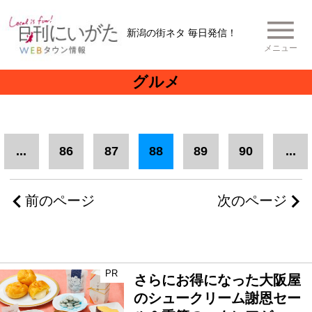
新潟の街ネタ 毎日発信！
メニュー
グルメ
...
86
87
88
89
90
...
前のページ
次のページ
PR
さらにお得になった大阪屋
のシュークリーム謝恩セー