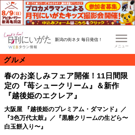
新潟の街ネタ 毎日発信！
メニュー
グルメ
春のお楽しみフェア開催！11日間限
定の『苺シュークリーム』＆新作
『越後姫のエクレア』
大阪屋 『越後姫のプレミアム・ダマンド』／
『3色万代太鼓』／『黒糖クリームの生どら〜
白玉餅入り〜』