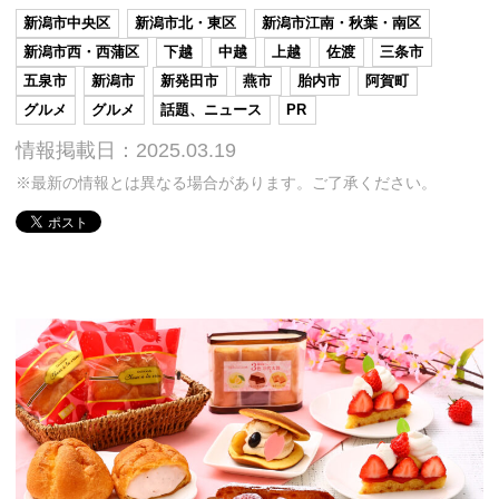
新潟市中央区
新潟市北・東区
新潟市江南・秋葉・南区
新潟市西・西蒲区
下越
中越
上越
佐渡
三条市
五泉市
新潟市
新発田市
燕市
胎内市
阿賀町
グルメ
グルメ
話題、ニュース
PR
情報掲載日：2025.03.19
※最新の情報とは異なる場合があります。ご了承ください。