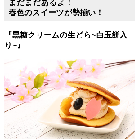
まだまだあるよ！
春色のスイーツが勢揃い！
『黒糖クリームの生どら~白玉餅入
り~』