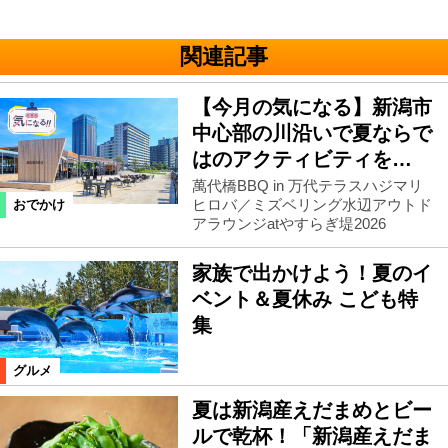
関連記事
【今月の気になる】新潟市
中心部の川沿いで夏ならで
はのアクティビティを…
萬代橋BBQ in 万代テラスハジマリ
ヒロバ／ミズベリング水辺アウトド
おでかけ
アラウンジatやすらぎ堤2026
家族で出かけよう！夏のイ
ベント＆夏休み こども特
集
グルメ
夏は新潟産えだまめとビー
ルで乾杯！「新潟産えだま