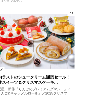
はん堂PASARA
PR
メ
内ラストのシュークリーム謝恩セール！
作スイーツ＆クリスマスケーキ…
阪屋 新作『りんごのプレミアムダマンド』／
りんご&キャラメルロール』／2025クリスマ
.