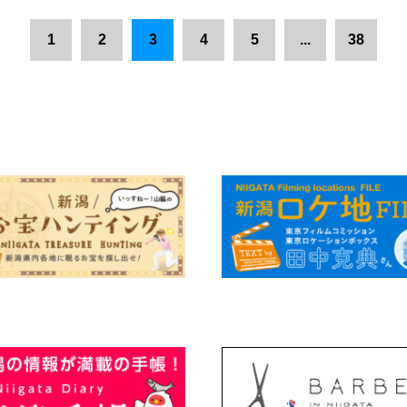
1
2
3
4
5
...
38