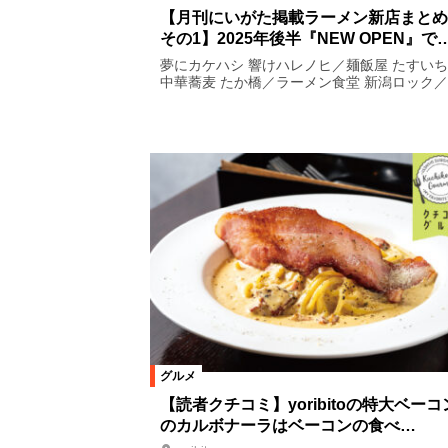
【月刊にいがた掲載ラーメン新店まとめ
その1】2025年後半『NEW OPEN』で
夢にカケハシ 響けハレノヒ／麺飯屋 たすい
中華蕎麦 たか橋／ラーメン食堂 新潟ロック／..
グルメ
【読者クチコミ】yoribitoの特大ベーコ
のカルボナーラはベーコンの食べ…