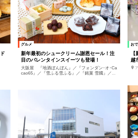
グルメ
おで
ド
新年最初のシュークリーム謝恩セール！注
【
目のバレンタインスイーツも登場！
越
大阪屋 『地酒ぼんぼん』／『フォンダン･オ･Ca
cao65』／『雪ふる雪ふる』／『銘菓 雪國』／...