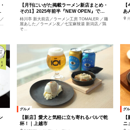
・
【月刊にいがた掲載ラーメン新店まとめ・
【
…
その1】2025年前半『NEW OPEN』で…
あ
ち／
柿川亭 新大前店／ラーメン工房 TOMALER ／麺
.
屋あした／ラーメン友／七宝麻辣湯 新潟店／鶏
そ...
グルメ
グル
ン
【新店】愛犬と気軽に立ち寄れるバルで乾
【
杯！｜上越市
ニ