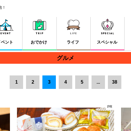
信！
イベント
おでかけ
ライフ
スペシャル
グルメ
1
2
3
4
5
...
38
PR