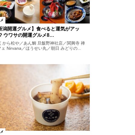
メ
新潟開運グルメ】食べると運気がアッ
!? ウワサの開運グルメ8…
烹 から松や／あん鯛 旦飯野神社店／関興寺 禅
ェ Nirvana／ほうせい丸／朝日 みどりの...
メ