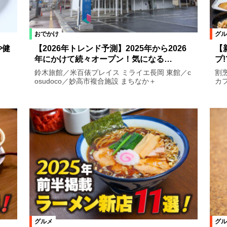
おでかけ
グル
や健
【2026年トレンド予測】2025年から2026
【
年にかけて続々オープン！気になる…
プ
鈴木旅館／米百俵プレイス ミライエ長岡 東館／c
割
osudoco／妙高市複合施設 まちなか＋
カフ
グルメ
グル