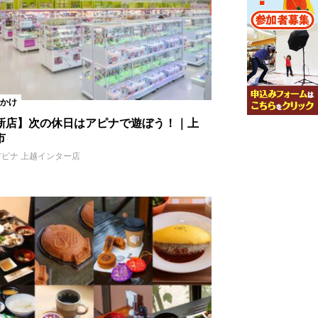
かけ
新店】次の休日はアピナで遊ぼう！｜上
市
アピナ 上越インター店