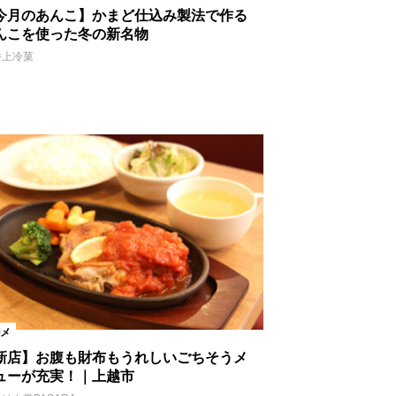
今月のあんこ】かまど仕込み製法で作る
んこを使った冬の新名物
井上冷菓
メ
新店】お腹も財布もうれしいごちそうメ
ューが充実！｜上越市