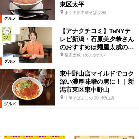
東区太平
まぐろ節中華そば 温知
グルメ
【アナクチコミ】TeNYテ
レビ新潟・石原美夕希さん
のおすすめは麺屋太威の…
麺家太威（めんやだい）
グルメ
東中野山店マイルドでコク
深い濃厚味噌の虜に！｜新
潟市東区東中野山
中華そばふじの 東中野山店
グルメ