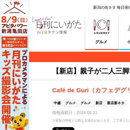
新潟の街ネタ 毎日発
グルメ
【新店】親子が二人三
Café de Guri（カフェデ
中越
グルメ
グルメ
新店
新店新ネタ
情報掲載日：2026.06.21
※最新の情報とは異なる場合があります。ご了承くだ