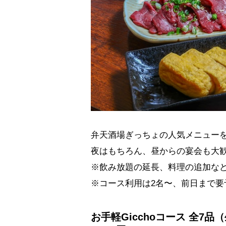
弁天酒場ぎっちょの人気メニュー
夜はもちろん、昼からの宴会も大
※飲み放題の延長、料理の追加な
※コース利用は2名〜、前日まで要
お手軽Gicchoコース 全7