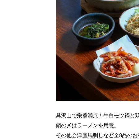
具沢山で栄養満点！牛白モツ鍋と
鍋の〆はラーメンを用意。
その他会津産馬刺しなど全8品のお