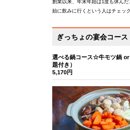
創業以来、年末年始は1度も休んだ
始に飲みに行くという人はチェッ
ぎっちょの宴会コース
選べる鍋コース☆牛モツ鍋 o
題付き）
5,170円