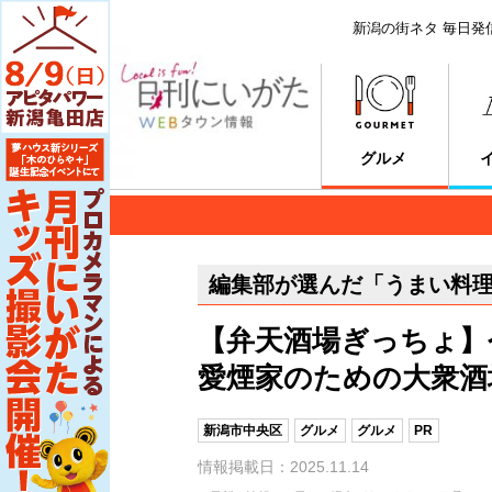
新潟の街ネタ 毎日発
グルメ
編集部が選んだ「うまい料理
【弁天酒場ぎっちょ】
愛煙家のための大衆酒
新潟市中央区
グルメ
グルメ
PR
情報掲載日：2025.11.14