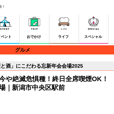
信！
イベント
おでかけ
ライフ
スペシャル
グルメ
と酒」にこだわる忘新年会会場2025
今や絶滅危惧種！終日全席喫煙OK！
場｜新潟市中央区駅前