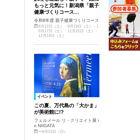
もっと元気に！新潟県「親子
健康づくりコース…
令和8年度 親子健康づくりコース
8月22日（土）・9月19日（土）・1
0月17日（土）・11月21日（土）・
12月19日（土）
イベント
この夏、万代島の「大かま」
が美術館に!?
フェルメール リ・クリエイト展 i
n NIIGATA
〜8月23日（日）