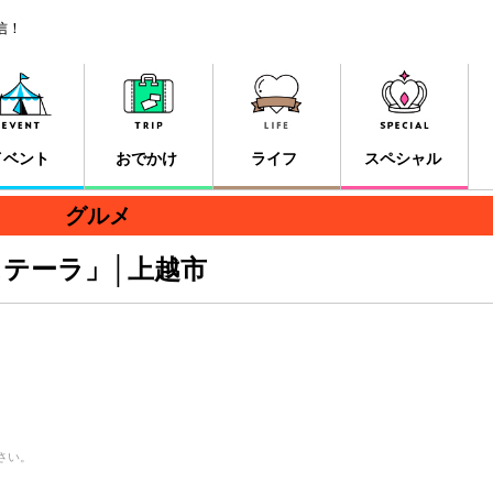
信！
イベント
おでかけ
ライフ
スペシャル
グルメ
テーラ」│上越市
さい。