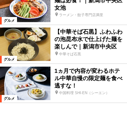
麺は必食！｜新潟市中央区
女池
ラーメン・餃子専門店満里
グルメ
【中華そば石黒】ふわふわ
の泡昆布水で仕上げた麺を
楽しんで｜新潟市中央区
中華そば石黒
グルメ
1ヵ月で内容が変わるホテ
ル中華自慢の限定麺を食べ
逃すな！
中国料理 SHI-EN（シーエン）
グルメ