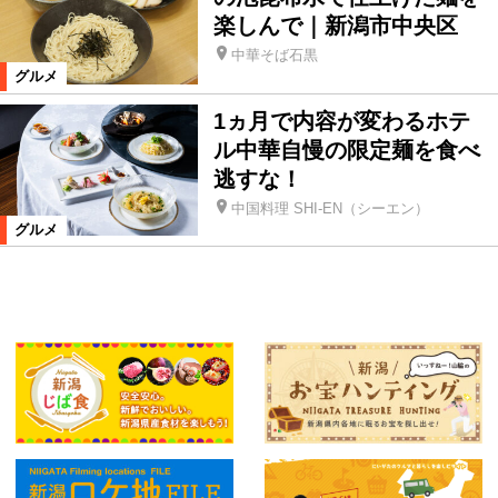
楽しんで｜新潟市中央区
中華そば石黒
グルメ
1ヵ月で内容が変わるホテ
ル中華自慢の限定麺を食べ
逃すな！
中国料理 SHI-EN（シーエン）
グルメ