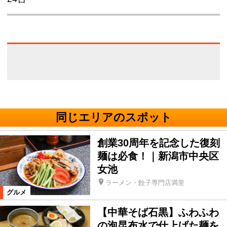
同じエリアのスポット
創業30周年を記念した復刻
麺は必食！｜新潟市中央区
女池
ラーメン・餃子専門店満里
グルメ
【中華そば石黒】ふわふわ
の泡昆布水で仕上げた麺を