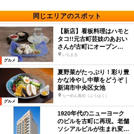
同じエリアのスポット
【新店】看板料理はハモと
タコ!!元古町芸妓のあおい
さんが古町にオープン…
いちまる
グルメ
夏野菜がたっぷり！彩り豊
かな冷やし中華をどうぞ｜
新潟市中央区女池
らーめん風伯（ふうはく）
グルメ
1920年代のニューヨーク
のビルを古町に再現。老舗
ソシアルビルが生まれ変…