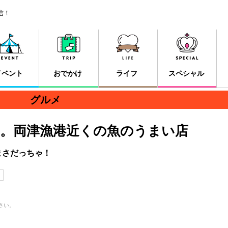
信！
イベント
おでかけ
ライフ
スペシャル
グルメ
。両津漁港近くの魚のうまい店
まさだっちゃ！
タ
さい。