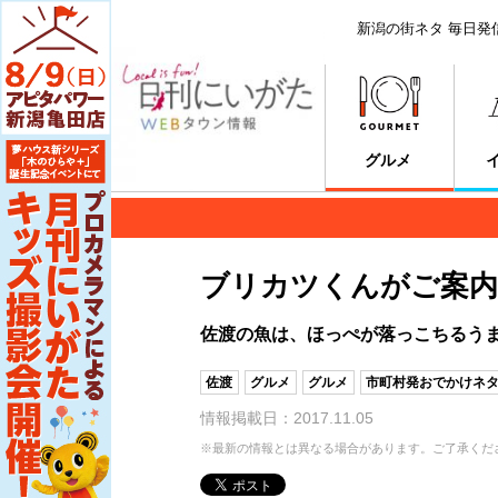
新潟の街ネタ 毎日発
グルメ
ブリカツくんがご案内
佐渡の魚は、ほっぺが落っこちるう
佐渡
グルメ
グルメ
市町村発おでかけネ
情報掲載日：2017.11.05
※最新の情報とは異なる場合があります。ご了承くだ