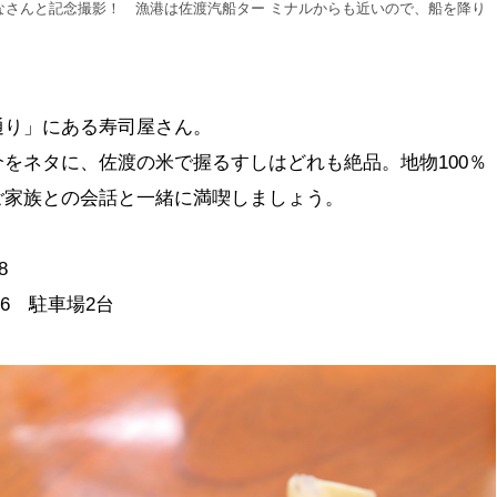
なさんと記念撮影！ 漁港は佐渡汽船ター ミナルからも近いので、船を降り
通り」にある寿司屋さん。
をネタに、佐渡の米で握るすしはどれも絶品。地物100％
ご家族との会話と一緒に満喫しましょう。
8
36 駐車場2台