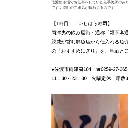
佐渡魚市場でお仕事をしていた若手漁師のみ
てすぐ港町の雰囲気が味わえるのです
【1軒目！ いしはら寿司】
両津夷の飲み屋街・通称「親不孝
親戚が営む鮮魚店から仕入れる魚介
の『おすすめにぎり』を、地酒と
●佐渡市両津夷184 ☎0259-27-265
11：30～23：30 火曜定休 席数