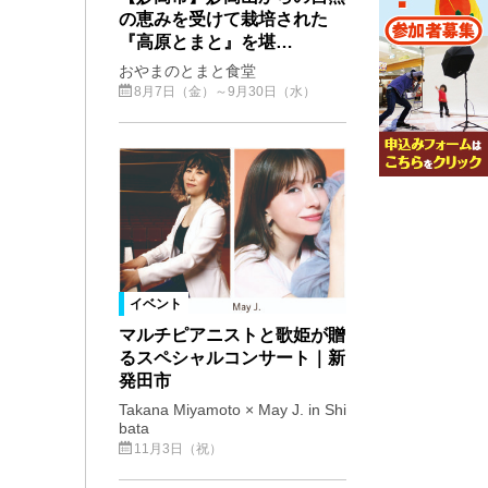
の恵みを受けて栽培された
『高原とまと』を堪…
おやまのとまと食堂
8月7日（金）～9月30日（水）
イベント
マルチピアニストと歌姫が贈
るスペシャルコンサート｜新
発田市
Takana Miyamoto × May J. in Shi
bata
11月3日（祝）