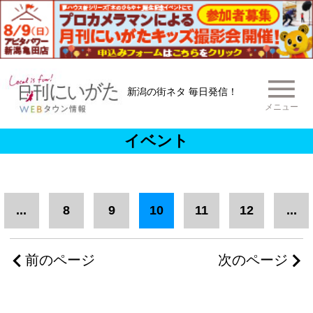
新潟の街ネタ 毎日発信！
メニュー
イベント
...
8
9
10
11
12
...
前のページ
次のページ