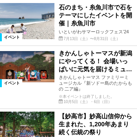
石のまち・糸魚川市で石を
テーマにしたイベントを開
催｜糸魚川市
いといがわサマーロックフェス'24
イベント
7月13日（土）〜8月31日（土）
きかんしゃトーマスが新潟
にやってくる！ 会場いっ
ぱいに元気を届けるミュ…
きかんしゃトーマス ファミリーミ
ュージカル『新ソドー島のたからも
イベント
の 二ア編』
※本イベントは終了しました。
10月5日（土）・6日（日）
【妙高市】妙高山信仰から
生まれた、1,200年あまり
続く伝統の祭り