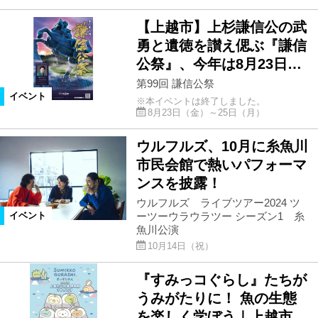
【上越市】上杉謙信公の武
勇と遺徳を讃え偲ぶ『謙信
公祭』、今年は8月23日…
第99回 謙信公祭
イベント
※本イベントは終了しました。
8月23日（金）～25日（月）
ウルフルズ、10月に糸魚川
市民会館で熱いパフォーマ
ンスを披露！
ウルフルズ ライブツアー2024 ツ
ーツーウラウラツー シーズン1 糸
イベント
魚川公演
10月14日（祝）
『すみっコぐらし』たちが
うみがたりに！ 魚の生態
を楽しく学ぼう｜上越市