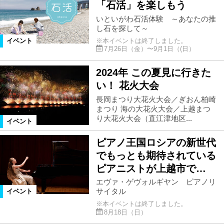
「石活」を楽しもう
いといがわ石活体験 ～あなたの推
し石を探して～
※本イベントは終了しました。
イベント
7月26日（金）〜9月1日（(日）
2024年 この夏見に行きた
い！ 花火大会
長岡まつり大花火大会／ぎおん柏崎
まつり 海の大花火大会／上越まつ
り大花火大会（直江津地区...
イベント
ピアノ王国ロシアの新世代
でもっとも期待されている
ピアニストが上越市で…
エヴァ・ゲヴォルギヤン ピアノリ
サイタル
イベント
※本イベントは終了しました。
8月18日（日）