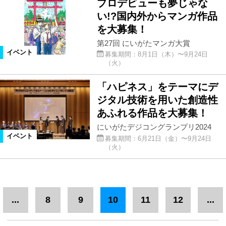
プロデビューも夢じゃな
い!?国内外からマンガ作品
を大募集！
第27回 にいがたマンガ大賞
イベント
募集期間：8月1日（木）〜9月24日
（火）
「ハピネス」をテーマにデ
ジタル技術を用いた創造性
あふれる作品を大募集！
にいがたデジコングランプリ2024
イベント
募集期間：6月21日（金）〜9月24日
（火）
...
8
9
10
11
12
...