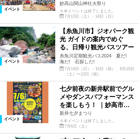
妙高山関山神社火祭り
イベント
※本イベントは終了しました。
7月13日（土）・14日（日）
【糸魚川市】ジオパーク観
光 ガイドの案内でめぐ
る、日帰り観光バスツアー
糸魚川定期観光バス2024 夏だ!
海だ! 石探しだ!
イベント
7月14日（日）・15日（祝）、8月10日
（土）〜12日（祝）
七夕前夜の新井駅前でグル
メやダンスパフォーマンス
を楽しもう！ ｜妙高市…
新井七夕まつり
イベント
※本イベントは終了しました。
7月6日（土）