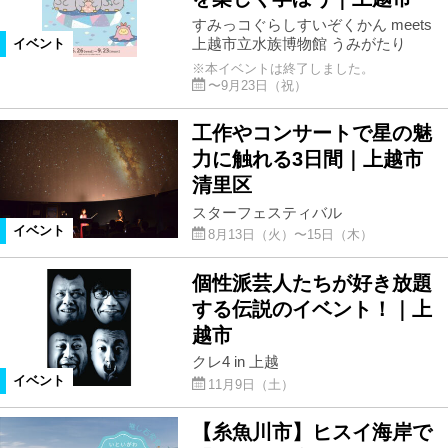
すみっコぐらしすいぞくかん meets
上越市立水族博物館 うみがたり
イベント
※本イベントは終了しました。
〜9月23日（祝）
工作やコンサートで星の魅
力に触れる3日間｜上越市
清里区
スターフェスティバル
イベント
8月13日（火）〜15日（木）
個性派芸人たちが好き放題
する伝説のイベント！｜上
越市
クレ4 in 上越
イベント
11月9日（土）
【糸魚川市】ヒスイ海岸で