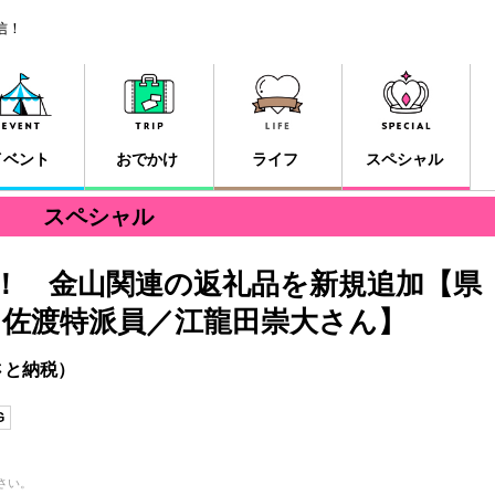
信！
イベント
おでかけ
ライフ
スペシャル
スペシャル
！ 金山関連の返礼品を新規追加【県
S・佐渡特派員／江龍田崇大さん】
さと納税）
G
さい。