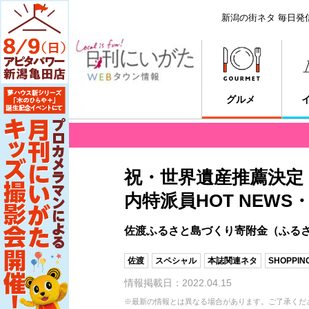
新潟の街ネタ 毎日発
グルメ
祝・世界遺産推薦決定
内特派員HOT NEW
佐渡ふるさと島づくり寄附金（ふる
佐渡
スペシャル
本誌関連ネタ
SHOPPIN
情報掲載日：2022.04.15
※最新の情報とは異なる場合があります。ご了承くだ