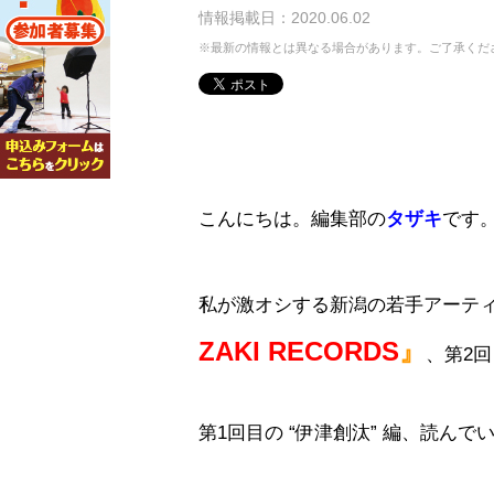
情報掲載日：2020.06.02
※最新の情報とは異なる場合があります。ご了承くだ
こんにちは。編集部の
タザキ
です
私が激オシする新潟の若手アーテ
ZAKI RECORDS
』
、第2
第1回目の “伊津創汰” 編、読ん