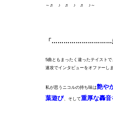
～♬ ♪ ♬ ♪ ♬ ♪～
「…………………………
5曲ともまったく違ったテイスト
速攻でインタビューをオファーし
艶や
私が思うニコルの持ち味は
葉遊び
重厚な轟音
、そして