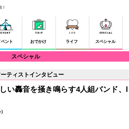
信！
イベント
おでかけ
ライフ
スペシャル
スペシャル
アーティストインタビュー
しい轟音を掻き鳴らす4人組バンド、l
ル）