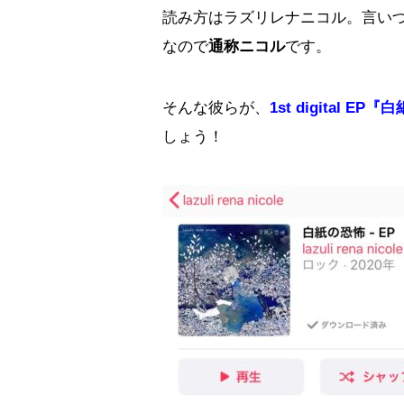
読み方はラズリレナニコル。言い
なので
通称ニコル
です。
そんな彼らが、
1st digital 
しょう！