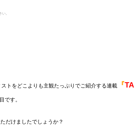
さい。
。
『
TA
ィストをどこよりも主観たっぷりでご紹介
する連載
回目です。
でいただけましたでしょうか？