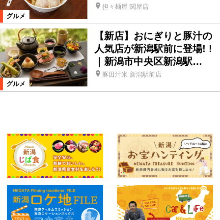
担々麺屋 関屋店
グルメ
【新店】おにぎりと豚汁の
人気店が新潟駅前に登場! !
｜新潟市中央区新潟駅…
豚田汁米 新潟駅前店
グルメ