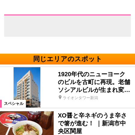
同じエリアのスポット
1920年代のニューヨーク
のビルを古町に再現。老舗
ソシアルビルが生まれ変…
ライオンタワー新潟
スペシャル
XO醤と辛ネギのうま辛さ
で箸が進む！ ｜新潟市中
央区関屋