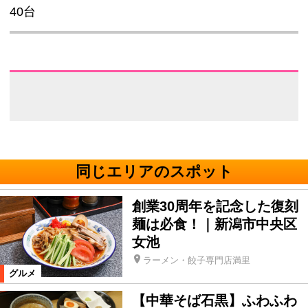
40台
同じエリアのスポット
創業30周年を記念した復刻
麺は必食！｜新潟市中央区
女池
ラーメン・餃子専門店満里
グルメ
【中華そば石黒】ふわふわ