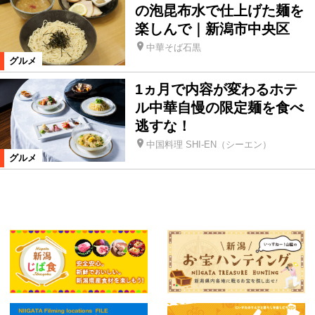
の泡昆布水で仕上げた麺を
楽しんで｜新潟市中央区
中華そば石黒
グルメ
1ヵ月で内容が変わるホテ
ル中華自慢の限定麺を食べ
逃すな！
中国料理 SHI-EN（シーエン）
グルメ