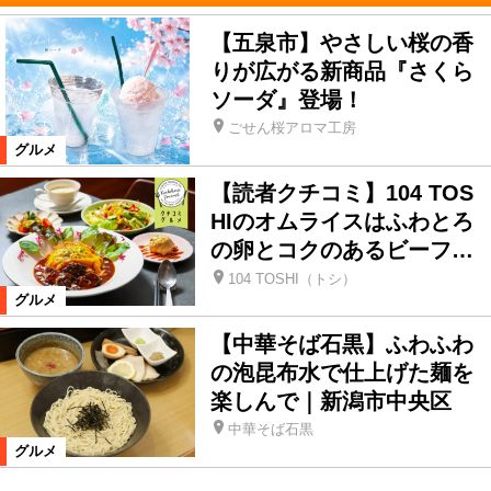
【五泉市】やさしい桜の香
りが広がる新商品『さくら
ソーダ』登場！
ごせん桜アロマ工房
グルメ
【読者クチコミ】104 TOS
HIのオムライスはふわとろ
の卵とコクのあるビーフ…
104 TOSHI（トシ）
グルメ
【中華そば石黒】ふわふわ
の泡昆布水で仕上げた麺を
楽しんで｜新潟市中央区
中華そば石黒
グルメ