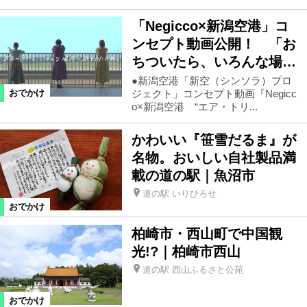
「Negicco×新潟空港」コ
ンセプト動画公開！ 「お
ちついたら、いろんな場…
●新潟空港「新空（シンソラ）プロ
ジェクト」コンセプト動画『Negicc
おでかけ
o×新潟空港 “エア・トリ...
かわいい『笹雪だるま』が
名物。おいしい自社製品満
載の道の駅｜魚沼市
道の駅 いりひろせ
おでかけ
柏崎市・西山町で中国観
光!?｜柏崎市西山
道の駅 西山ふるさと公苑
おでかけ