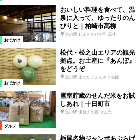
おいしい料理を食べて、温
泉に入って、ゆったりのん
びりと｜柏崎市高柳
道の駅 じょんのびの里 高柳
おでかけ
松代・松之山エリアの観光
拠点。お土産に『あんぼ』
をどうぞ
道の駅 まつだいふるさと会館
おでかけ
雪室貯蔵のせんだ米をお試
しあれ｜十日町市
道の駅 瀬替えの郷 せんだ
グルメ
栃尾名物ジャンボあぶらげ