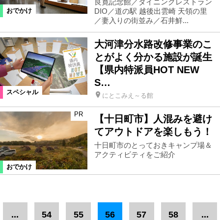
良寛記念館／ダイニングレストラン
DIO／道の駅 越後出雲崎 天領の里
おでかけ
／妻入りの街並み／石井鮮...
大河津分水路改修事業のこ
とがよく分かる施設が誕生
【県内特派員HOT NEW
S…
スペシャル
にとこみえ～る館
PR
【十日町市】人混みを避け
てアウトドアを楽しもう！
十日町市のとっておきキャンプ場＆
アクティビティをご紹介
おでかけ
...
54
55
56
57
58
...