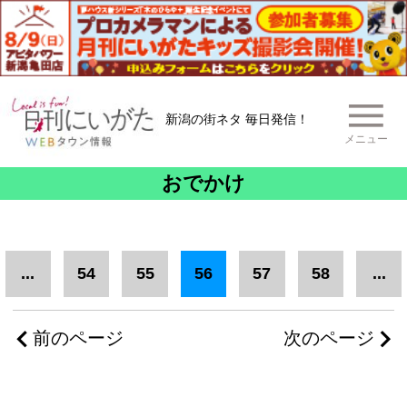
新潟の街ネタ 毎日発信！
メニュー
おでかけ
...
54
55
56
57
58
...
前のページ
次のページ