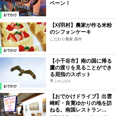
ペーン！
おでかけ
【刈羽村】農家が作る米粉
のシフォンケーキ
こだわり農家 孫作
おでかけ
【小千谷市】南の国に帰る
鷹の渡りを見ることができ
る屈指のスポット
山本山高原
おでかけ
【おでかけドライブ】出雲
崎町・良寛ゆかりの地を訪
ねる。南国レストラン…