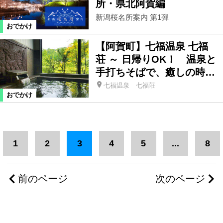
所・県北阿賀編
新潟桜名所案内 第1弾
おでかけ
【阿賀町】七福温泉 七福
荘 ～ 日帰りOK！ 温泉と
手打ちそばで、癒しの時…
七福温泉 七福荘
おでかけ
1
2
3
4
5
...
8
前のページ
次のページ