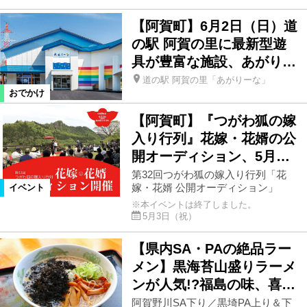
【阿賀町】6月2日（日）道
の駅 阿賀の里に最新型遊
具が豊富な施設、あがり…
道の駅 阿賀の里「あがりーな」
おでかけ
【阿賀町】『つがわ狐の嫁
入り行列』花嫁・花婿の公
開オーディション、5月…
第32回つがわ狐の嫁入り行列「花
嫁・花婿 公開オーディション」
イベント
※本イベントは終了しました。
5月3日（祝）
【県内SA・PAの絶品ラー
メン】黒海苔山盛りラーメ
ンが人気!?福島の味、喜…
阿賀野川SA下り／黒埼PA上り＆下