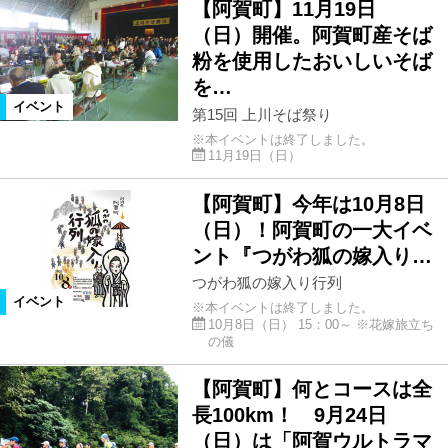
【阿賀町】11月19日
（日）開催。阿賀町産そば
粉を使用したおいしいそば
を…
イベント
第15回 上川そば祭り
※本イベントは終了しました。
11月19日（日）
【阿賀町】今年は10月8日
（日）！阿賀町の一大イベ
ント『つがわ狐の嫁入り…
つがわ狐の嫁入り行列
イベント
※本イベントは終了しました。
10月8日（日） 15：00～ ※花嫁旅立ち
の儀
【阿賀町】何とコースは全
長100km！ 9月24日
（日）は「阿賀ウルトラマ