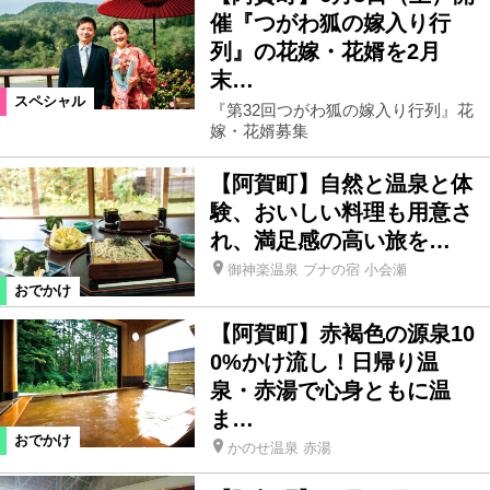
催『つがわ狐の嫁入り行
列』の花嫁・花婿を2月
末…
スペシャル
『第32回つがわ狐の嫁入り行列』花
嫁・花婿募集
【阿賀町】自然と温泉と体
験、おいしい料理も用意さ
れ、満足感の高い旅を…
御神楽温泉 ブナの宿 小会瀬
おでかけ
【阿賀町】赤褐色の源泉10
0%かけ流し！日帰り温
泉・赤湯で心身ともに温
ま…
おでかけ
かのせ温泉 赤湯