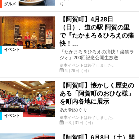
り
グルメ
【阿賀町】4月28日
（日）、道の駅 阿賀の里
で『たかまろ＆ひろえの痛
快！…
イベント
『たかまろ＆ひろえの痛快！楽笑ラ
ジオ』200回記念公開生放送
※本イベントは終了しました。
4月28日（日）
【阿賀町】懐かしく歴史の
ある「阿賀町のおひな様」
を町内各地に展示
あが雛めぐり
イベント
※本イベントは終了しました。
～3月31日（日）
【阿賀町】6月8日（土）開