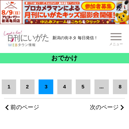
新潟の街ネタ 毎日発信！
メニュー
おでかけ
1
2
3
4
5
...
8
前のページ
次のページ