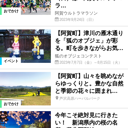
ラ…
おでかけ
阿賀ウルトラマラソン
2023年9月24日（日）
【阿賀町】津川の雁木通り
を「狐のオブジェ」が彩
る。町を歩きながらお気…
狐のオブジェコンテスト
イベント
2023年7月7日（金）～8月15日（火）
【阿賀町】山々を眺めなが
らゆっくりと。豊かな自然
と季節の花々に囲まれ…
芦沢高原ハーバルパーク
おでかけ
今年こそ絶対見に行きた
い！ 新潟県内の桜の名