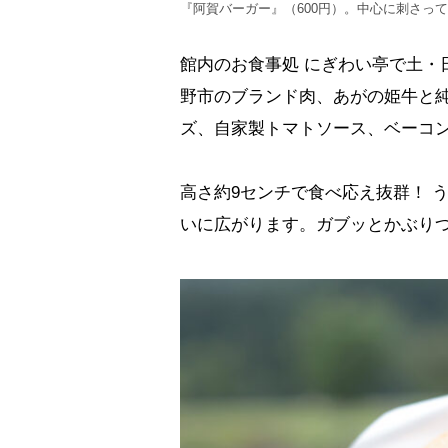
『阿賀バーガー』（600円）。中心に刺さっ
館内のお食事処 にぎわい亭で土・
野市のブランド肉、あがの姫牛と
ズ、自家製トマトソース、ベーコ
高さ約9センチで食べ応え抜群！ 
いに広がります。ガブッとかぶり