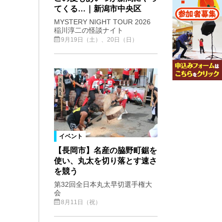
てくる…｜新潟市中央区
MYSTERY NIGHT TOUR 2026
稲川淳二の怪談ナイト
9月19日（土）、20日（日）
イベント
【長岡市】名産の脇野町鋸を
使い、丸太を切り落とす速さ
を競う
第32回全日本丸太早切選手権大
会
8月11日（祝）