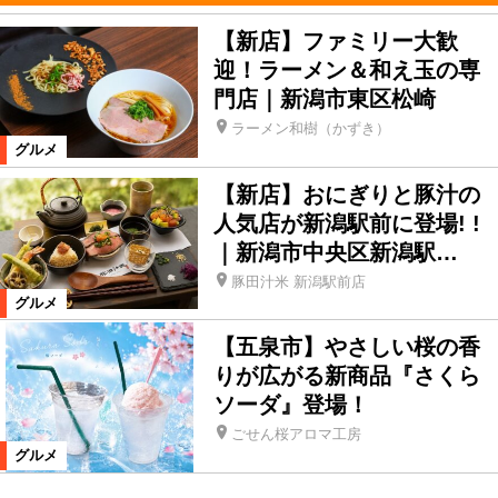
【新店】ファミリー大歓
迎！ラーメン＆和え玉の専
門店｜新潟市東区松崎
ラーメン和樹（かずき）
グルメ
【新店】おにぎりと豚汁の
人気店が新潟駅前に登場! !
｜新潟市中央区新潟駅…
豚田汁米 新潟駅前店
グルメ
【五泉市】やさしい桜の香
りが広がる新商品『さくら
ソーダ』登場！
ごせん桜アロマ工房
グルメ