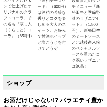
スパイスとレモ
『酒粕チーズケ
数量限定のラン
ンで仕上げたオ
ーキ』（600円）
チメニュー『新
リジナルのクラ
は酒粕の芳醇な
発田牛と季節野
フトコーラ。そ
香りとコクを楽
菜のラザニアセ
の名も『蔵っ人
しめる大人のス
ット』（1,800
（くらっと）コ
イーツ。お好み
円）。新発田牛
ーラ』（650円）
で甘酒ホイップ
のミートソース
と塩こうじを付
と北越後産米粉
けてどうぞ
のベシャメルソ
ースを重ねたコ
ク深いラザニア
は絶品！
ショップ
お酒だけじゃない!? バラエティ豊か