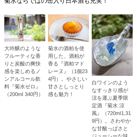
菊水ならではの缶入り日本酒も充実！
大吟醸のような
菊水の酒粕を使
フルーティな香
用した、酒粕が
りと炭酸の爽快
香る『酒粕マド
感を楽しめるノ
レーヌ』（1個23
ンアルコール飲
4円）。やさしい
白ワインのよう
料『菊水ゼロ』
甘さとしっとり
なすっきり感が
（200ml 340円）
感も魅力！
涼を運ぶ夏季限
定酒『菊水 涼
風』（720ml1,31
9円）。さわやか
な甘酸っぱさと
ジューシーな味