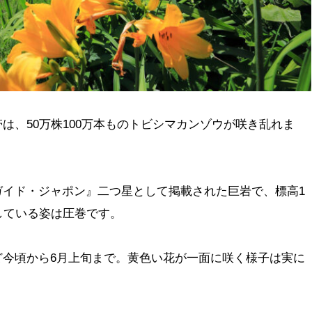
は、50万株100万本ものトビシマカンゾウが咲き乱れま
ガイド・ジャポン』二つ星として掲載された巨岩で、標高1
している姿は圧巻です。
ど今頃から6月上旬まで。黄色い花が一面に咲く様子は実に