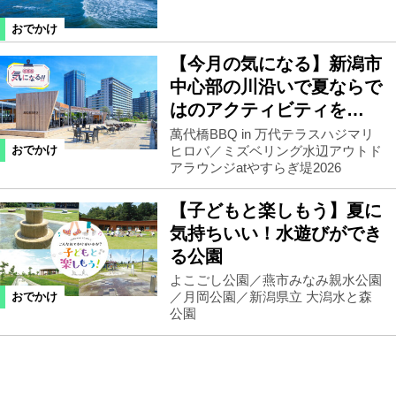
おでかけ
【今月の気になる】新潟市
中心部の川沿いで夏ならで
はのアクティビティを…
萬代橋BBQ in 万代テラスハジマリ
ヒロバ／ミズベリング水辺アウトド
おでかけ
アラウンジatやすらぎ堤2026
【子どもと楽しもう】夏に
気持ちいい！水遊びができ
る公園
よこごし公園／燕市みなみ親水公園
／月岡公園／新潟県立 大潟水と森
おでかけ
公園