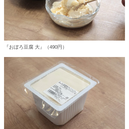
『おぼろ豆腐 大』（490円）