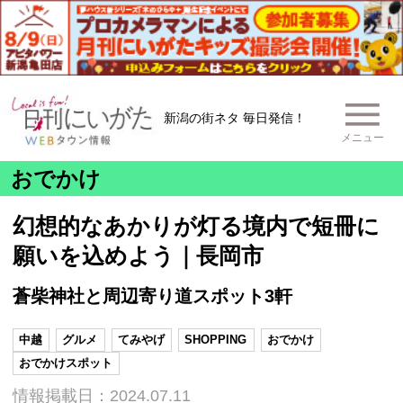
新潟の街ネタ 毎日発信！
メニュー
おでかけ
幻想的なあかりが灯る境内で短冊に
願いを込めよう｜長岡市
蒼柴神社と周辺寄り道スポット3軒
中越
グルメ
てみやげ
SHOPPING
おでかけ
おでかけスポット
情報掲載日：2024.07.11