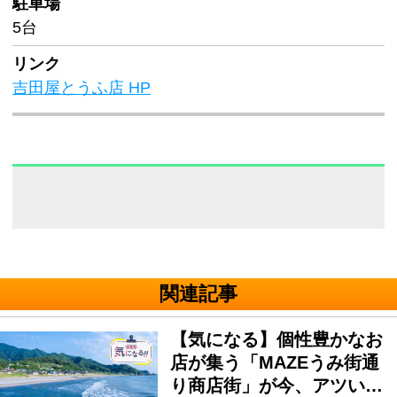
駐車場
5台
リンク
吉田屋とうふ店 HP
関連記事
【気になる】個性豊かなお
店が集う「MAZEうみ街通
り商店街」が今、アツい…