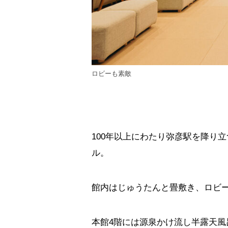
ロビーも素敵
100年以上にわたり弥彦駅を降り
ル。
館内はじゅうたんと畳敷き、ロビ
本館4階には源泉かけ流し半露天風