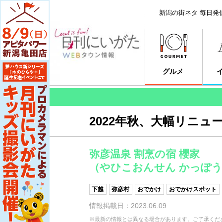
新潟の街ネタ 毎日発
グルメ
2022年秋、大幅リニュ
弥彦温泉 割烹の宿 櫻家
（やひこおんせん かっぽう
下越
弥彦村
おでかけ
おでかけスポット
情報掲載日：2023.06.09
※最新の情報とは異なる場合があります。ご了承くだ