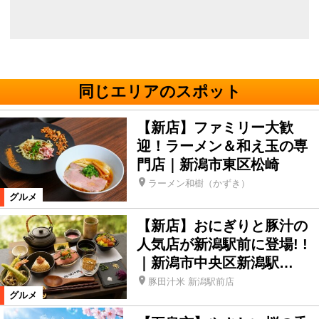
同じエリアのスポット
【新店】ファミリー大歓
迎！ラーメン＆和え玉の専
門店｜新潟市東区松崎
ラーメン和樹（かずき）
グルメ
【新店】おにぎりと豚汁の
人気店が新潟駅前に登場! !
｜新潟市中央区新潟駅…
豚田汁米 新潟駅前店
グルメ