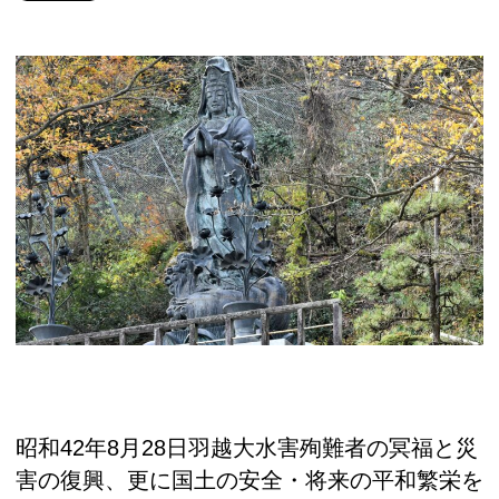
昭和42年8月28日羽越大水害殉難者の冥福と災
害の復興、更に国土の安全・将来の平和繁栄を