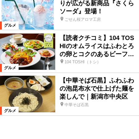
りが広がる新商品『さくら
ソーダ』登場！
ごせん桜アロマ工房
グルメ
【読者クチコミ】104 TOS
HIのオムライスはふわとろ
の卵とコクのあるビーフ…
104 TOSHI（トシ）
グルメ
【中華そば石黒】ふわふわ
の泡昆布水で仕上げた麺を
楽しんで｜新潟市中央区
中華そば石黒
グルメ