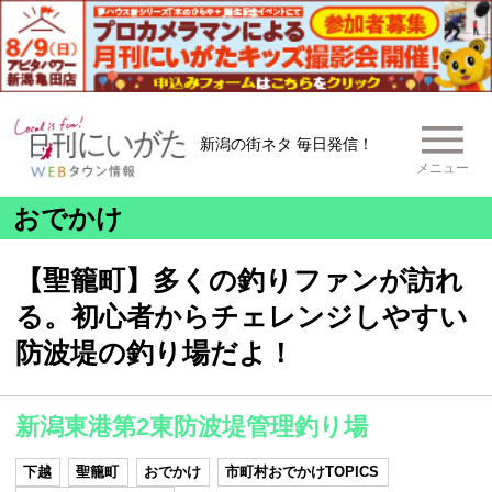
新潟の街ネタ 毎日発信！
メニュー
おでかけ
【聖籠町】多くの釣りファンが訪れ
る。初心者からチェレンジしやすい
防波堤の釣り場だよ！
新潟東港第2東防波堤管理釣り場
下越
聖籠町
おでかけ
市町村おでかけTOPICS