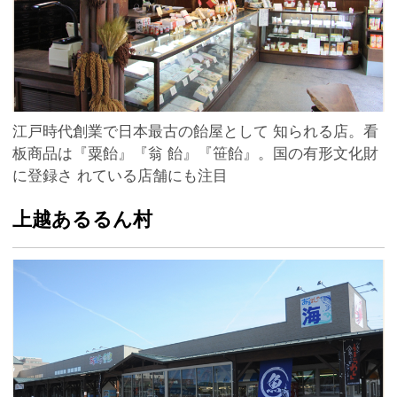
江戸時代創業で日本最古の飴屋として 知られる店。看
板商品は『粟飴』『翁 飴』『笹飴』。国の有形文化財
に登録さ れている店舗にも注目
上越あるるん村