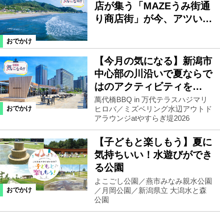
店が集う「MAZEうみ街通
り商店街」が今、アツい…
おでかけ
【今月の気になる】新潟市
中心部の川沿いで夏ならで
はのアクティビティを…
萬代橋BBQ in 万代テラスハジマリ
ヒロバ／ミズベリング水辺アウトド
おでかけ
アラウンジatやすらぎ堤2026
【子どもと楽しもう】夏に
気持ちいい！水遊びができ
る公園
よこごし公園／燕市みなみ親水公園
／月岡公園／新潟県立 大潟水と森
おでかけ
公園