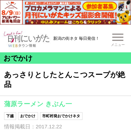
新潟の街ネタ 毎日発信！
メニュー
おでかけ
あっさりとしたとんこつスープが絶
品
蒲原ラーメン きぶん一
下越
おでかけ
市町村発おでかけネタ
情報掲載日：2017.12.22