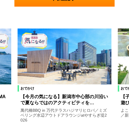
おでかけ
おで
MA
【今月の気になる】新潟市中心部の川沿い
【
…
で夏ならではのアクティビティを…
遊
萬代橋BBQ in 万代テラスハジマリヒロバ／ミズ
よこ
ベリング水辺アウトドアラウンジatやすらぎ堤2
／新
026