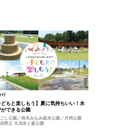
かけ
子どもと楽しもう】夏に気持ちいい！水
びができる公園
ごし公園／燕市みなみ親水公園／月岡公園
潟県立 大潟水と森公園