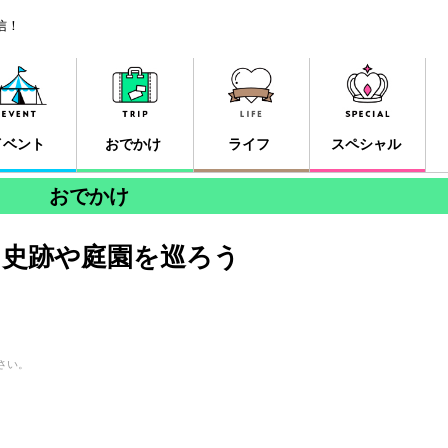
信！
イベント
おでかけ
ライフ
スペシャル
おでかけ
史跡や庭園を巡ろう
さい。