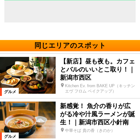
同じエリアのスポット
【新店】昼も夜も。カフェ
とバルのいいとこ取り！｜
新潟市西区
Kitchen Ev. from BAKE UP（キッチン
エヴ フロム ベイクアップ）
グルメ
新感覚！ 魚介の香りが広
がる冷や汁風ラーメンが誕
生！｜新潟市西区小針南
中華そば 貴の香（きのか）
グルメ