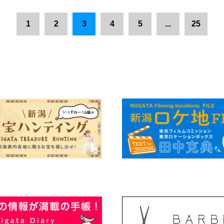
1
2
3
4
5
...
25