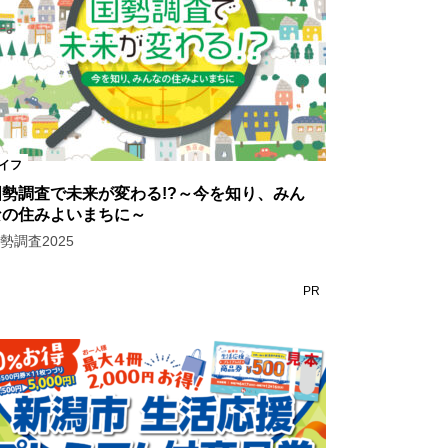
イフ
国勢調査で未来が変わる!?～今を知り、みん
なの住みよいまちに～
勢調査2025
PR