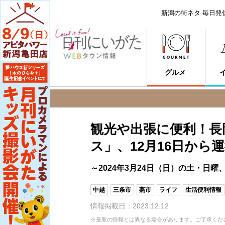
新潟の街ネタ 毎日発
グルメ
観光や出張に便利！長
ス」、12月16日から
～2024年3月24日（日）の土・日
中越
三条市
燕市
ライフ
生活便利情報
情報掲載日：2023.12.12
※最新の情報とは異なる場合があります。ご了承くだ