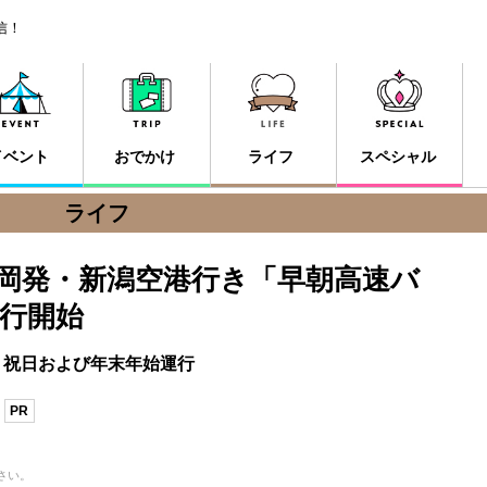
信！
イベント
おでかけ
ライフ
スペシャル
ライフ
岡発・新潟空港行き「早朝高速バ
運行開始
曜、祝日および年末年始運行
PR
さい。