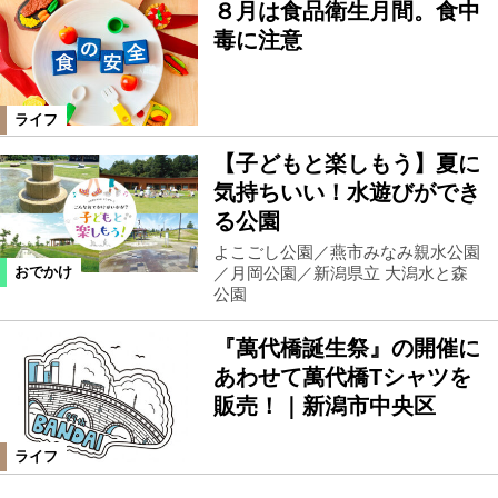
８月は食品衛生月間。食中
毒に注意
ライフ
【子どもと楽しもう】夏に
気持ちいい！水遊びができ
る公園
よこごし公園／燕市みなみ親水公園
／月岡公園／新潟県立 大潟水と森
おでかけ
公園
『萬代橋誕生祭』の開催に
あわせて萬代橋Tシャツを
販売！｜新潟市中央区
ライフ