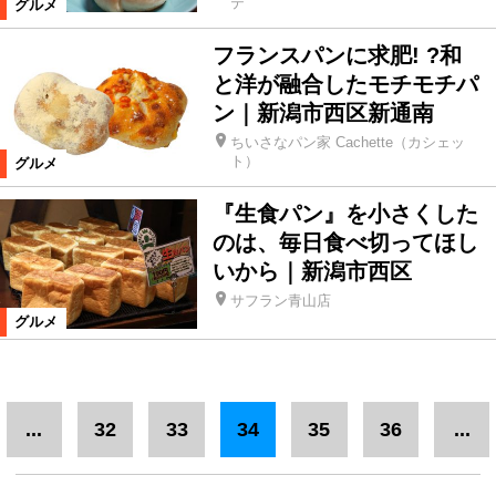
テ
グルメ
フランスパンに求肥! ?和
と洋が融合したモチモチパ
ン｜新潟市西区新通南
ちいさなパン家 Cachette（カシェッ
ト）
グルメ
『生食パン』を小さくした
のは、毎日食べ切ってほし
いから｜新潟市西区
サフラン青山店
グルメ
...
32
33
34
35
36
...