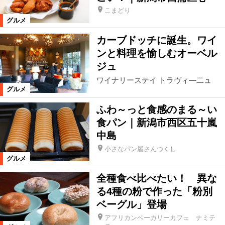
こまどり
グルメ
カーブドッチに誕生。ワイ
ンと料理を愉しむオーベル
ジュ
ワイナリーステイ トラヴィ―二ュ
グルメ
ふわ～っと食感のまる～い
食パン｜新潟市西区五十嵐
中島
小さなパン屋さんつくし
グルメ
全種食べ比べたい！ 異な
る4種の粉で作った「粉別
ベーグル」登場
アフリカンベーカリーカフェ ナミテ