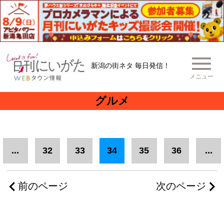
新潟の街ネタ 毎日発信！
メニュー
グルメ
...
32
33
34
35
36
...
前のページ
次のページ