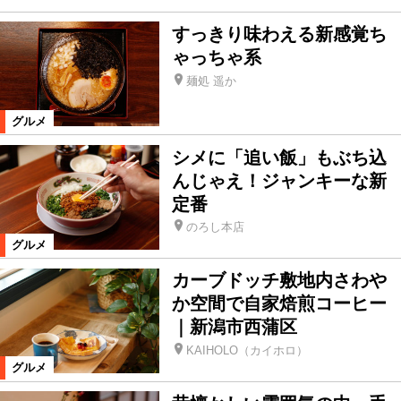
すっきり味わえる新感覚ち
ゃっちゃ系
麺処 遥か
グルメ
シメに「追い飯」もぶち込
んじゃえ！ジャンキーな新
定番
のろし本店
グルメ
カーブドッチ敷地内さわや
か空間で自家焙煎コーヒー
｜新潟市西蒲区
KAIHOLO（カイホロ）
グルメ