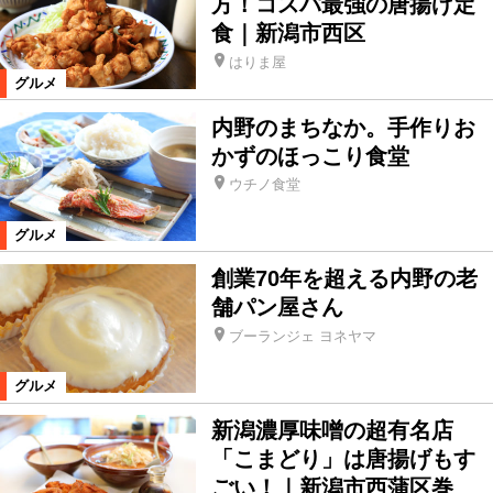
方！コスパ最強の唐揚げ定
食｜新潟市西区
はりま屋
グルメ
内野のまちなか。手作りお
かずのほっこり食堂
ウチノ食堂
グルメ
創業70年を超える内野の老
舗パン屋さん
ブーランジェ ヨネヤマ
グルメ
新潟濃厚味噌の超有名店
「こまどり」は唐揚げもす
ごい！｜新潟市西蒲区巻