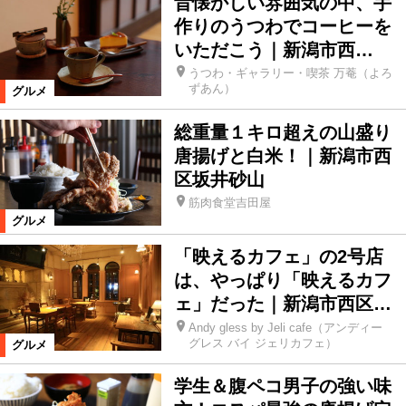
昔懐かしい雰囲気の中、手
作りのうつわでコーヒーを
いただこう｜新潟市西…
うつわ・ギャラリー・喫茶 万菴（よろ
ずあん）
グルメ
総重量１キロ超えの山盛り
唐揚げと白米！｜新潟市西
区坂井砂山
筋肉食堂吉田屋
グルメ
「映えるカフェ」の2号店
は、やっぱり「映えるカフ
ェ」だった｜新潟市西区…
Andy gless by Jeli cafe（アンディー
グレス バイ ジェリカフェ）
グルメ
学生＆腹ペコ男子の強い味