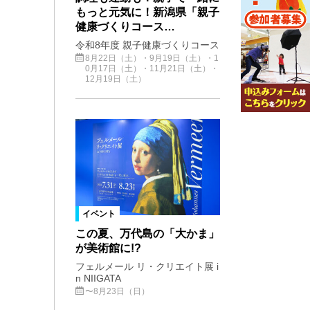
もっと元気に！新潟県「親子
健康づくりコース…
令和8年度 親子健康づくりコース
8月22日（土）・9月19日（土）・1
0月17日（土）・11月21日（土）・
12月19日（土）
イベント
この夏、万代島の「大かま」
が美術館に!?
フェルメール リ・クリエイト展 i
n NIIGATA
〜8月23日（日）