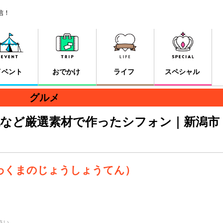
信！
イベント
おでかけ
ライフ
スペシャル
グルメ
乳など厳選素材で作ったシフォン｜新潟市
わくまのじょうしょうてん）
さい。