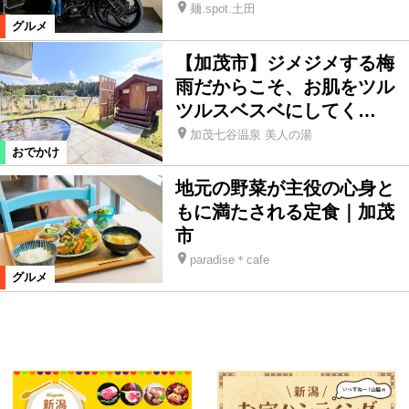
麺.spot.土田
グルメ
【加茂市】ジメジメする梅
雨だからこそ、お肌をツル
ツルスベスベにしてく…
加茂七谷温泉 美人の湯
おでかけ
地元の野菜が主役の心身と
もに満たされる定食｜加茂
市
paradise＊cafe
グルメ