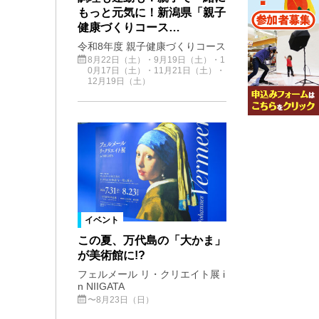
もっと元気に！新潟県「親子
健康づくりコース…
令和8年度 親子健康づくりコース
8月22日（土）・9月19日（土）・1
0月17日（土）・11月21日（土）・
12月19日（土）
イベント
この夏、万代島の「大かま」
が美術館に!?
フェルメール リ・クリエイト展 i
n NIIGATA
〜8月23日（日）