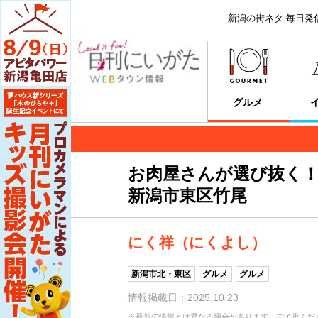
新潟の街ネタ 毎日発
グルメ
お肉屋さんが選び抜く
新潟市東区竹尾
にく祥（にくよし）
新潟市北・東区
グルメ
グルメ
情報掲載日：2025.10.23
※最新の情報とは異なる場合があります。ご了承くだ