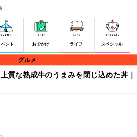
信！
イベント
おでかけ
ライフ
スペシャル
グルメ
！上質な熟成牛のうまみを閉じ込めた丼｜
さい。