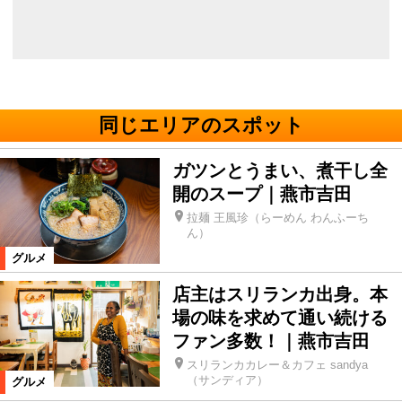
同じエリアのスポット
ガツンとうまい、煮干し全
開のスープ｜燕市吉田
拉麺 王風珍（らーめん わんふーち
ん）
グルメ
店主はスリランカ出身。本
場の味を求めて通い続ける
ファン多数！｜燕市吉田
スリランカカレー＆カフェ sandya
（サンディア）
グルメ