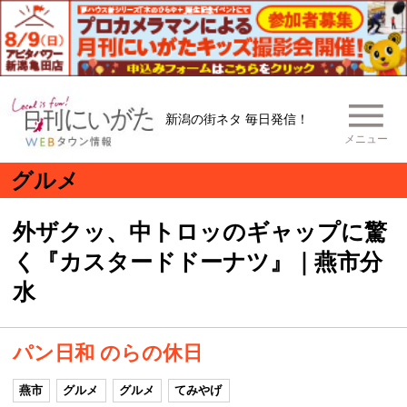
新潟の街ネタ 毎日発信！
メニュー
グルメ
外ザクッ、中トロッのギャップに驚
く『カスタードドーナツ』｜燕市分
水
パン日和 のらの休日
燕市
グルメ
グルメ
てみやげ