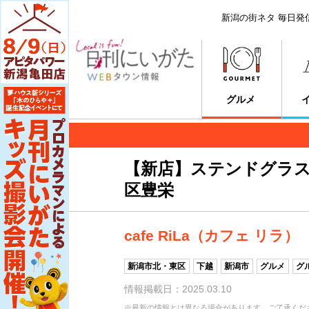
新潟の街ネタ 毎日発
グルメ
【新店】ステンドグラ
区豊栄
cafe RiLa（カフェ リラ）
新潟市北・東区
下越
新潟市
グルメ
グ
情報掲載日：2025.03.10
※最新の情報とは異なる場合があります。ご了承くだ