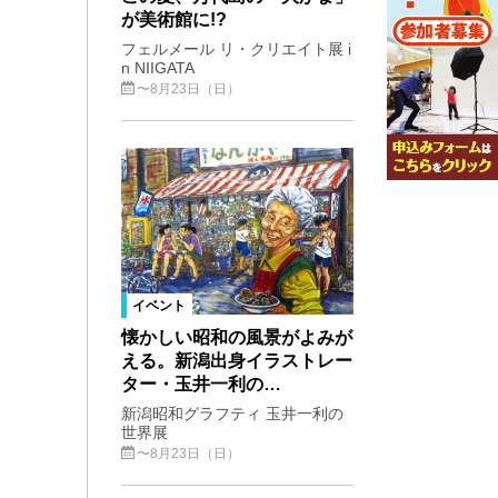
が美術館に!?
フェルメール リ・クリエイト展 i
n NIIGATA
〜8月23日（日）
イベント
懐かしい昭和の風景がよみが
える。新潟出身イラストレー
ター・玉井一利の…
新潟昭和グラフティ 玉井一利の
世界展
〜8月23日（日）