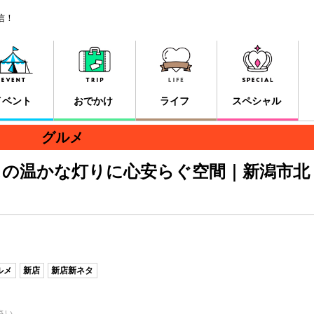
信！
イベント
おでかけ
ライフ
スペシャル
グルメ
スの温かな灯りに心安らぐ空間｜新潟市北
ルメ
新店
新店新ネタ
さい。