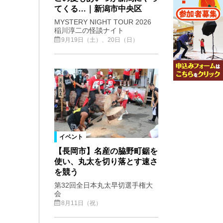
てくる…｜新潟市中央区
MYSTERY NIGHT TOUR 2026
稲川淳二の怪談ナイト
9月19日（土）、20日（日）
イベント
【長岡市】名産の脇野町鋸を
使い、丸太を切り落とす速さ
を競う
第32回全日本丸太早切選手権大
会
8月11日（祝）