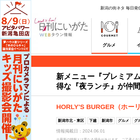
新潟の街ネタ 毎日発
グルメ
新メニュー『プレミア
得な『夜ランチ』が仲間
HORLY'S BURGER（
新潟市北・東区
下越
新潟市
グルメ
グ
情報掲載日：2024.06.01
※最新の情報とは異なる場合があります。ご了承くだ