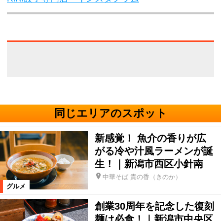
同じエリアのスポット
新感覚！ 魚介の香りが広
がる冷や汁風ラーメンが誕
生！｜新潟市西区小針南
中華そば 貴の香（きのか）
グルメ
創業30周年を記念した復刻
麺は必食！｜新潟市中央区