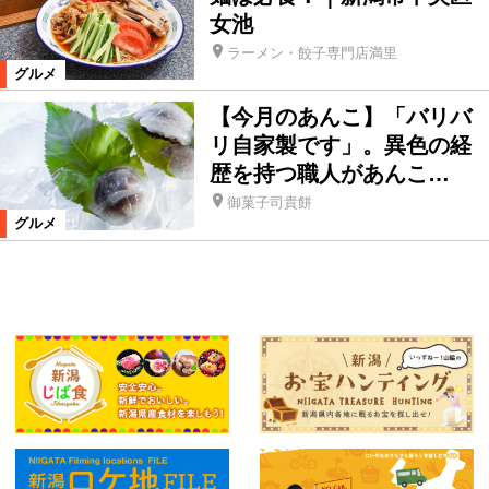
女池
ラーメン・餃子専門店満里
グルメ
【今月のあんこ】「バリバ
リ自家製です」。異色の経
歴を持つ職人があんこ…
御菓子司貴餅
グルメ