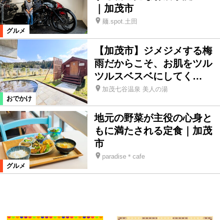
｜加茂市
麺.spot.土田
グルメ
【加茂市】ジメジメする梅
雨だからこそ、お肌をツル
ツルスベスベにしてく…
加茂七谷温泉 美人の湯
おでかけ
地元の野菜が主役の心身と
もに満たされる定食｜加茂
市
paradise＊cafe
グルメ