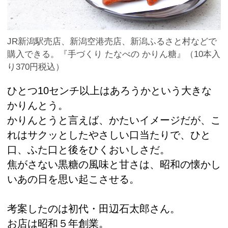
JR新潟駅売店、新潟空港売店、新潟ふるさと村などで
購入できる。『手づくり たなべの かりん糖』（10本入
り370円税込）
ひとつ10センチ以上はあろうかという大きな
かりんとう。
かりんとうと言えば、かたいイメージだが、こ
れはサクッとしたやさしい口当たりで、ひと
口、ふた口と後をひくおいしさだ。
焦がさない黒糖の風味と甘さは、昭和の懐かし
いあの日を思い起こさせる。
考案したのは初代・田辺石太郎さん。
お店は昭和５年創業。