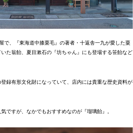
め屋で、『東海道中膝栗毛』の著者・十返舎一九が愛した粟
ていた翁飴、夏目漱石の『坊ちゃん』にも登場する笹飴など
の登録有形文化財になっていて、店内には貴重な歴史資料が
人気ですが、なかでもおすすめなのが『瑠璃飴』。