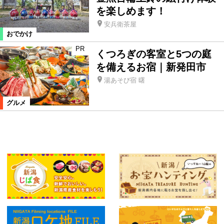
を楽しめます！
安兵衛茶屋
おでかけ
PR
くつろぎの客室と5つの庭
を備えるお宿｜新発田市
湯あそび宿 曙
グルメ