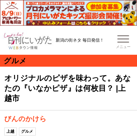
新潟の街ネタ 毎日発信！
メニュー
グルメ
オリジナルのピザを味わって。あな
たの『いなかピザ』は何枚目？ |上
越市
びんのかけら
上越
グルメ