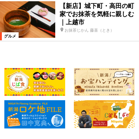
【新店】城下町・高田の町
家でお抹茶を気軽に親しむ
｜上越市
お抹茶じかん 藤喜（とき）
グルメ