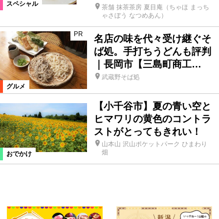
スペシャル
茶舗 抹茶茶房 夏目庵（ちゃほ まっち
ゃさぼう なつめあん）
PR
名店の味を代々受け継ぐそ
ば処。手打ちうどんも評判
｜長岡市【三島町商工…
武蔵野そば処
グルメ
【小千谷市】夏の青い空と
ヒマワリの黄色のコントラ
ストがとってもきれい！
山本山 沢山ポケットパーク ひまわり
畑
おでかけ