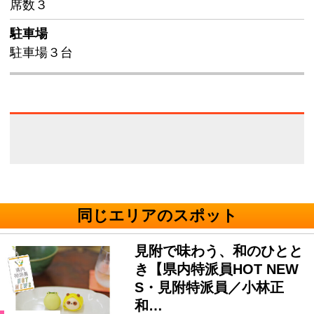
席数３
駐車場
駐車場３台
同じエリアのスポット
見附で味わう、和のひとと
き【県内特派員HOT NEW
S・見附特派員／小林正
和…