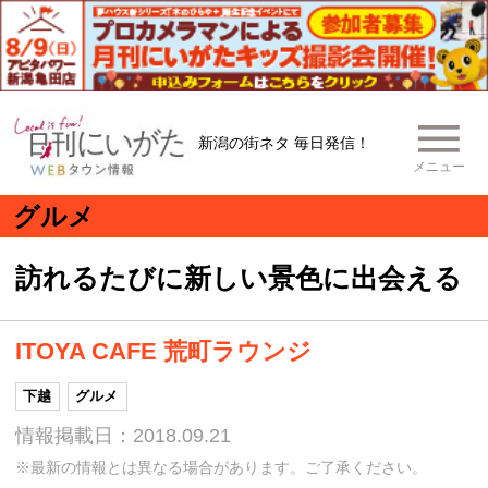
新潟の街ネタ 毎日発信！
メニュー
グルメ
訪れるたびに新しい景色に出会える
ITOYA CAFE 荒町ラウンジ
下越
グルメ
情報掲載日：2018.09.21
※最新の情報とは異なる場合があります。ご了承ください。